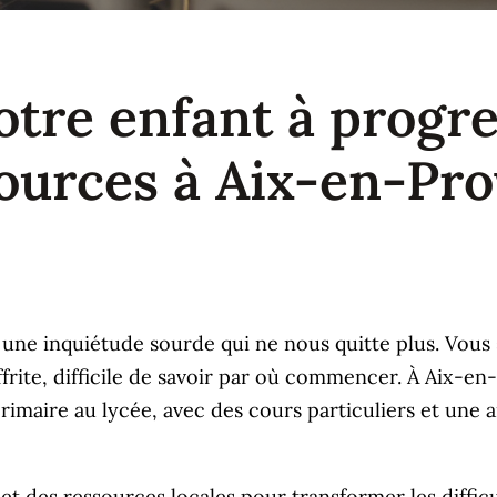
re enfant à progres
sources à Aix-en-Pr
r une inquiétude sourde qui ne nous quitte plus. Vous s
ffrite, difficile de savoir par où commencer. À Aix-e
aire au lycée, avec des cours particuliers et une a
t des ressources locales pour transformer les difficul