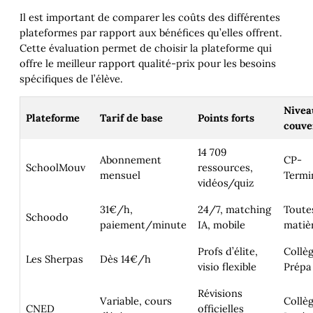
Il est important de comparer les coûts des différentes
plateformes par rapport aux bénéfices qu’elles offrent.
Cette évaluation permet de choisir la plateforme qui
offre le meilleur rapport qualité-prix pour les besoins
spécifiques de l’élève.
Nivea
Plateforme
Tarif de base
Points forts
couve
14 709
Abonnement
CP-
SchoolMouv
ressources,
mensuel
Termi
vidéos/quiz
31€/h,
24/7, matching
Toute
Schoodo
paiement/minute
IA, mobile
matiè
Profs d’élite,
Collè
Les Sherpas
Dès 14€/h
visio flexible
Prépa
Révisions
Variable, cours
Collè
CNED
officielles